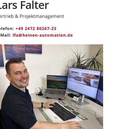
Lars Falter
ertrieb & Projektmanagement
elefon:
+49 2472 80267-23
-Mail:
lfa@heinen-automation.de