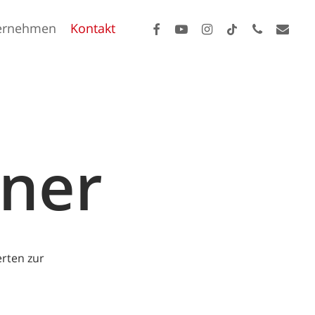
facebook
youtube
instagram
tiktok
phone
email
ernehmen
Kontakt
ner
rten zur