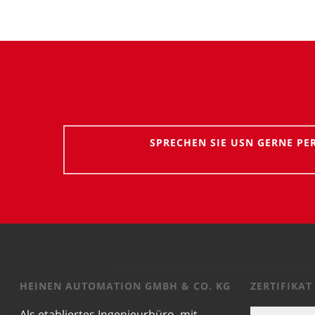
SPRECHEN SIE USN GERNE PE
HEINEN AUTOMATION GMBH & CO. KG
ZERTIFIKAT
Als etabliertes Ingenieurbüro, mit