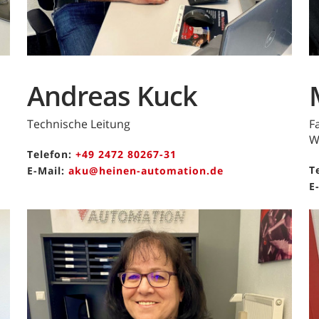
Andreas Kuck
Technische Leitung
F
W
Telefon:
+49 2472 80267-31
T
E-Mail:
aku@heinen-automation.de
E