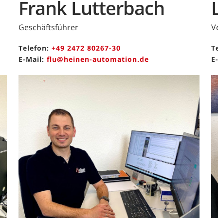
Frank Lutterbach
Geschäftsführer
V
Telefon:
+49 2472 80267-30
T
E-Mail:
flu@heinen-automation.de
E