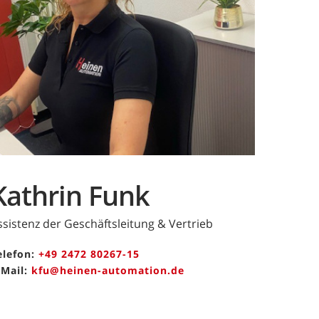
Kathrin Funk
ssistenz der Geschäftsleitung & Vertrieb
elefon:
+49 2472 80267-15
-Mail:
kfu@heinen-automation.de