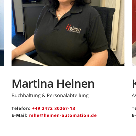
Martina Heinen
Buchhaltung & Personalabteilung
A
Telefon:
+49 2472 80267-13
T
E-Mail:
mhe@heinen-automation.de
E