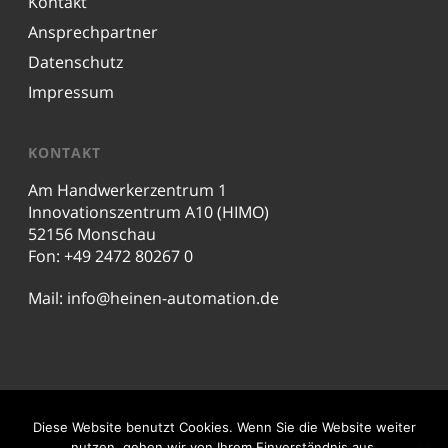
Kontakt
Ansprechpartner
Datenschutz
Impressum
KONTAKT
Am Handwerkerzentrum 1
Innovationszentrum A10 (HIMO)
52156 Monschau
Fon: +49 2472 80267 0
Mail:
info@heinen-automation.de
© 2026 Heinen Automation GmbH & Co. KG.
Diese Website benutzt Cookies. Wenn Sie die Website weiter
nutzen, gehen wir von Ihrem Einverständnis aus.