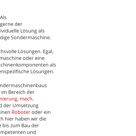
Als
 gerne der
viduelle Lösung als
ändige Sondermaschine.
hsvolle Lösungen. Egal,
maschine oder eine
aschinenkomponenten als
enspezifische Lösungen.
Sondermaschinenbaus
im Bereich der
mierung
,
mech.
nd der Umsetzung
einen
Roboter
oder ein
h hier haben wir die
 bis zum Bau der
kompetenten und