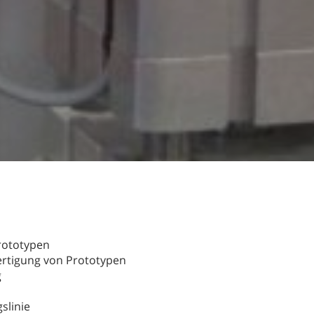
rototypen
ertigung von Prototypen
g
slinie