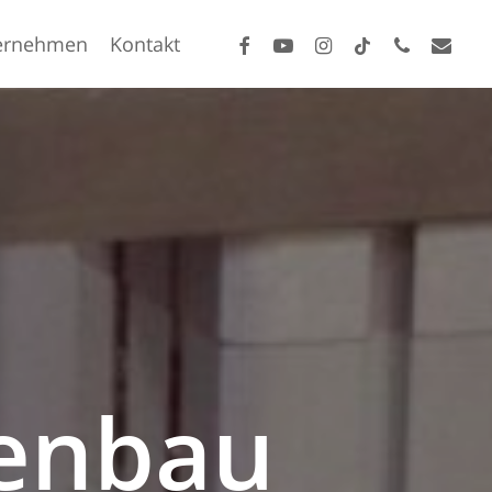
facebook
youtube
instagram
tiktok
phone
email
ernehmen
Kontakt
enbau